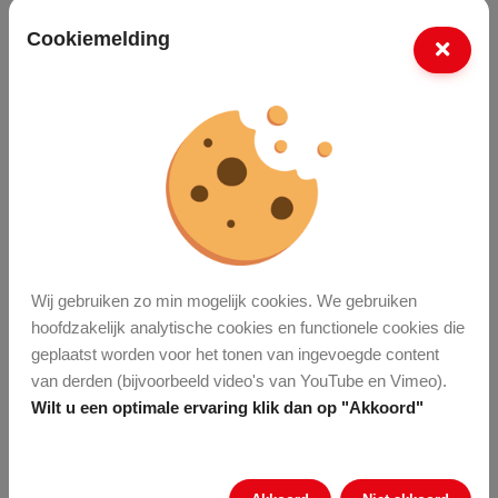
Cookiemelding
Ik ga akkoord met de
privacy verklaring
Verzenden
Wij gebruiken zo min mogelijk cookies. We gebruiken
Recente vacatures
hoofdzakelijk analytische cookies en functionele cookies die
geplaatst worden voor het tonen van ingevoegde content
Grondwerker
van derden (bijvoorbeeld video's van YouTube en Vimeo).
Wilt u een optimale ervaring klik dan op "Akkoord"
Vakman Grond-, Weg- En Waterbouw (GWW)
Monteur Tuin- En Parkmachines