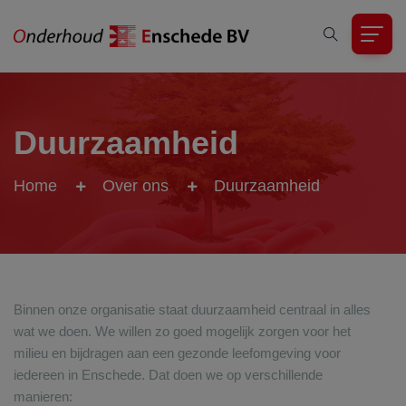
Duurzaamheid
Home
Over ons
Duurzaamheid
Binnen onze organisatie staat duurzaamheid centraal in alles
wat we doen. We willen zo goed mogelijk zorgen voor het
milieu en bijdragen aan een gezonde leefomgeving voor
iedereen in Enschede. Dat doen we op verschillende
manieren: