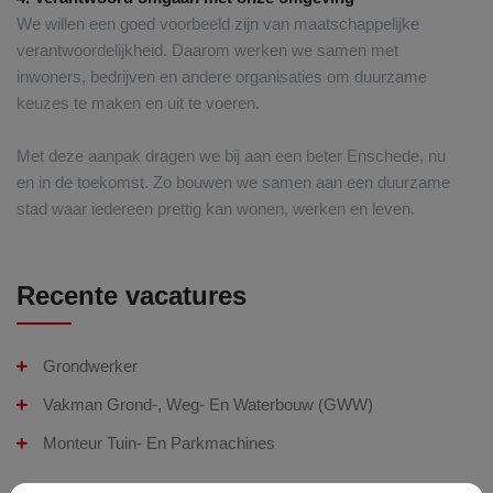
We willen een goed voorbeeld zijn van maatschappelijke
verantwoordelijkheid. Daarom werken we samen met
inwoners, bedrijven en andere organisaties om duurzame
keuzes te maken en uit te voeren.
Met deze aanpak dragen we bij aan een beter Enschede, nu
en in de toekomst. Zo bouwen we samen aan een duurzame
stad waar iedereen prettig kan wonen, werken en leven.
Recente vacatures
Grondwerker
Vakman Grond-, Weg- En Waterbouw (GWW)
Monteur Tuin- En Parkmachines