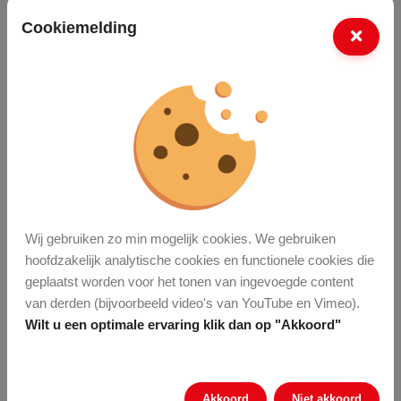
Meer vacatures
Cookiemelding
Laatste nieuws
Jaarverslag 2025
Waardering voor
onze AfvalHelden in
Wij gebruiken zo min mogelijk cookies. We gebruiken
Enschede
hoofdzakelijk analytische cookies en functionele cookies die
geplaatst worden voor het tonen van ingevoegde content
van derden (bijvoorbeeld video's van YouTube en Vimeo).
Volg ons op social
Wilt u een optimale ervaring klik dan op "Akkoord"
media
Meer nieuws
Akkoord
Niet akkoord