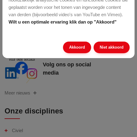
Jaarverslag 2025
geplaatst worden voor het tonen van ingevoegde content
van derden (bijvoorbeeld video's van YouTube en Vimeo).
Wilt u een optimale ervaring klik dan op "Akkoord"
Waardering voor
onze AfvalHelden in
Enschede
Akkoord
Niet akkoord
Volg ons op social
media
Meer nieuws
Onze disciplines
Civiel