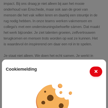
impact. Bij ons draag je niet alleen bij aan het mooie
onderhoud van Enschede, maar ook aan de groei van
mensen die het vak willen leren en daarbij een steuntje in de
rug nodig hebben. In onze teams werken vakmensen en
collega’s met een ondersteuningsbehoefte sámen. Dat maakt
het werk bijzonder. Je ziet talenten groeien, zelfvertrouwen
terugkomen en mensen trots worden op wat ze kunnen. Het
is waardevol én inspirerend om daar een rol in te spelen.
Je staat niet alleen. We doen het echt samen. Je werkt in
hechte teams waar we naar elkaar omkijken, elkaar iets
gunnen en elkaar sterker maken. Onze voormannen,
Cookiemelding
uitvoerders en collega’s helpen nieuwe medewerkers stap
voor stap het vak te leren. Dat geeft energie: je ziet elke dag
resultaat, in het werk én in de mensen om je heen.
En dat alles doen we voor
onze stad
. Met trots onderhouden
we Enschede: van de parken en speelplekken tot de
begraafplaatsen, wijken en buitengebieden. De waardering die