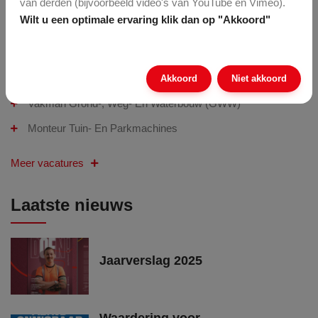
van derden (bijvoorbeeld video's van YouTube en Vimeo).
Wilt u een optimale ervaring klik dan op "Akkoord"
Recente vacatures
Grondwerker
Akkoord
Niet akkoord
Vakman Grond-, Weg- En Waterbouw (GWW)
Monteur Tuin- En Parkmachines
Meer vacatures
Laatste nieuws
Jaarverslag 2025