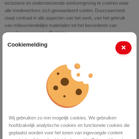
inclusieve en ondersteunende werkomgeving te creëren waar
alle medewerkers zich gewaardeerd voelen. Duurzaamheid
staat centraal in alle aspecten van het werk, van het gebruik
van milieuvriendelijke materialen tot het bevorderen van
recycling en energie-efficiëntie.
Cookiemelding
Conclusie
Werken en leren bij Onderhoud Enschede BV op het gebied
van speelvoorzieningen biedt een unieke gelegenheid om een
positieve impact te hebben op de levens van kinderen en
gezinnen in Enschede. Door te investeren in kennis,
vaardigheden en een sterke samenwerking, dragen
medewerkers en leerlingen bij aan het creëren van veilige en
stimulerende speelomgevingen. Met een focus op
vakmanschap, veiligheid en continue ontwikkeling, helpt
Wij gebruiken zo min mogelijk cookies. We gebruiken
Onderhoud Enschede BV om speelplezier mogelijk te maken
hoofdzakelijk analytische cookies en functionele cookies die
voor alle kinderen in de stad.
geplaatst worden voor het tonen van ingevoegde content