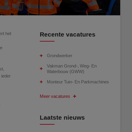
rt het
Recente vacatures
de
Grondwerker
Vakman Grond-, Weg- En
st,
Waterbouw (GWW)
 ieder
Monteur Tuin- En Parkmachines
Meer vacatures
.
Laatste nieuws