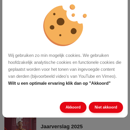
Verzenden
Recente vacatures
Grondwerker
Wij gebruiken zo min mogelijk cookies. We gebruiken
hoofdzakelijk analytische cookies en functionele cookies die
Vakman Grond-, Weg- En Waterbouw (GWW)
geplaatst worden voor het tonen van ingevoegde content
Monteur Tuin- En Parkmachines
van derden (bijvoorbeeld video's van YouTube en Vimeo).
Wilt u een optimale ervaring klik dan op "Akkoord"
Meer vacatures
Laatste nieuws
Akkoord
Niet akkoord
Jaarverslag 2025