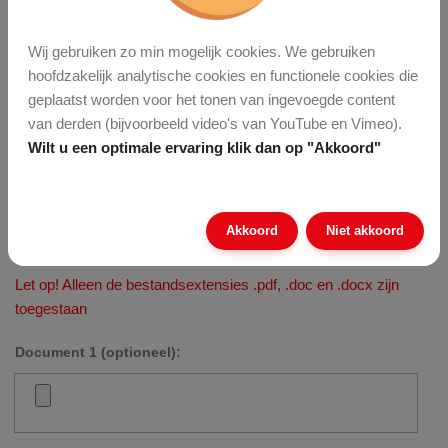
Wij gebruiken zo min mogelijk cookies. We gebruiken
hoofdzakelijk analytische cookies en functionele cookies die
geplaatst worden voor het tonen van ingevoegde content
van derden (bijvoorbeeld video's van YouTube en Vimeo).
Wilt u een optimale ervaring klik dan op "Akkoord"
CV en/of Motivatiebrief invoegen
Akkoord
Niet akkoord
Let op! Alleen de bestandsextensies .pdf, .doc en .docx zijn
toegestaan
Document 1 (optioneel):