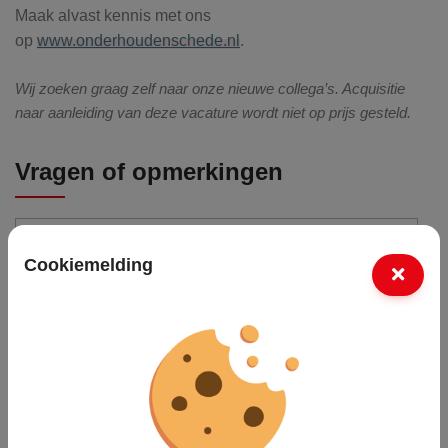
Maak alvast kennis met ons
op
www.onderhoudenschede.nl
.
Wij zoeken graag zelf naar onze nieuwe collega’s. Acquisitie
naar aanleiding van deze vacature wordt niet op prijs gesteld.
Vragen of opmerkingen
Cookiemelding