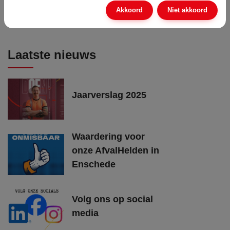
Akkoord
Niet akkoord
Meer vacatures
Laatste nieuws
Jaarverslag 2025
Waardering voor
onze AfvalHelden in
Enschede
Volg ons op social
media