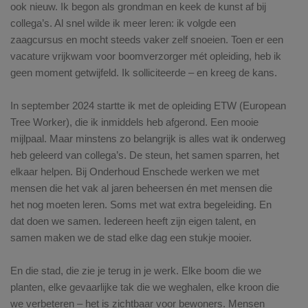
ook nieuw. Ik begon als grondman en keek de kunst af bij
collega’s. Al snel wilde ik meer leren: ik volgde een
zaagcursus en mocht steeds vaker zelf snoeien. Toen er een
vacature vrijkwam voor boomverzorger mét opleiding, heb ik
geen moment getwijfeld. Ik solliciteerde – en kreeg de kans.
In september 2024 startte ik met de opleiding ETW (European
Tree Worker), die ik inmiddels heb afgerond. Een mooie
mijlpaal. Maar minstens zo belangrijk is alles wat ik onderweg
heb geleerd van collega’s. De steun, het samen sparren, het
elkaar helpen. Bij Onderhoud Enschede werken we met
mensen die het vak al jaren beheersen én met mensen die
het nog moeten leren. Soms met wat extra begeleiding. En
dat doen we samen. Iedereen heeft zijn eigen talent, en
samen maken we de stad elke dag een stukje mooier.
En die stad, die zie je terug in je werk. Elke boom die we
planten, elke gevaarlijke tak die we weghalen, elke kroon die
we verbeteren – het is zichtbaar voor bewoners. Mensen