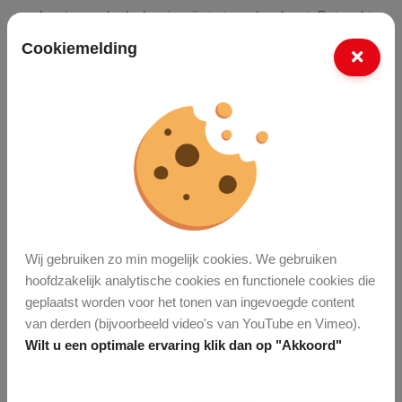
spreken je aan, bedanken je, zijn trots op hun buurt. Dat raakt
me elke keer weer.
Cookiemelding
Voor mij is dit werk veel meer dan een baan. Het is
vakmanschap, samenwerken, groeien en betekenis geven.
Aan jezelf, aan collega’s en aan Enschede
Ik ga elke dag met plezier naar mijn werk en hoop dit nog heel
lang, in goede gezondheid, te mogen doen. En eerlijk? Ik zou
het voor geen goud willen missen.''
Wij gebruiken zo min mogelijk cookies. We gebruiken
Recente vacatures
hoofdzakelijk analytische cookies en functionele cookies die
geplaatst worden voor het tonen van ingevoegde content
van derden (bijvoorbeeld video's van YouTube en Vimeo).
Grondwerker
Wilt u een optimale ervaring klik dan op "Akkoord"
Vakman Grond-, Weg- En Waterbouw (GWW)
Monteur Tuin- En Parkmachines