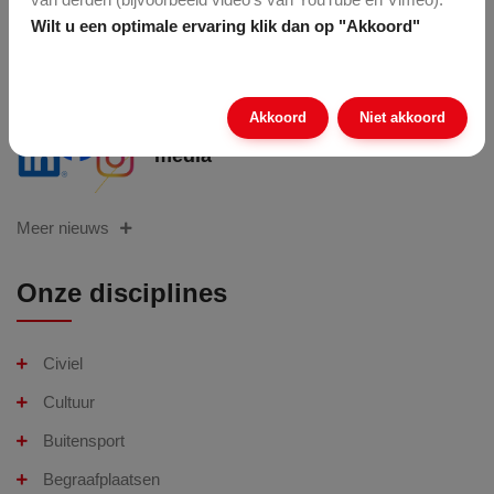
onze AfvalHelden in
Wilt u een optimale ervaring klik dan op "Akkoord"
Enschede
Akkoord
Niet akkoord
Volg ons op social
media
Meer nieuws
Onze disciplines
Civiel
Cultuur
Buitensport
Begraafplaatsen