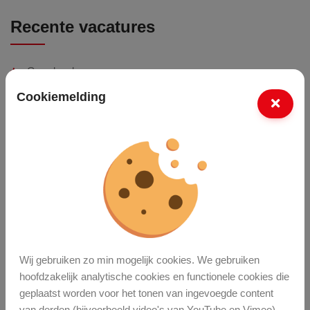
Recente vacatures
Grondwerker
Vakman Grond-, Weg- En Waterbouw (GWW)
Cookiemelding
Monteur Tuin- En Parkmachines
Meer vacatures
Laatste nieuws
Jaarverslag 2025
Wij gebruiken zo min mogelijk cookies. We gebruiken
hoofdzakelijk analytische cookies en functionele cookies die
geplaatst worden voor het tonen van ingevoegde content
Waardering voor
van derden (bijvoorbeeld video's van YouTube en Vimeo).